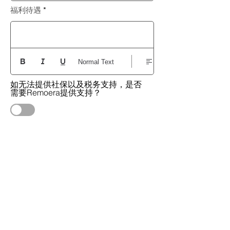
福利待遇
Normal Text
如无法提供社保以及税务支持，是否
需要Remoera提供支持？
职位标签
AI
Web3
初创公司
设计
实习
发布
​审核通过后获得5积分