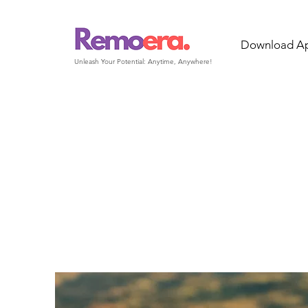
Download A
Unleash Your Potential: Anytime, Anywhere!