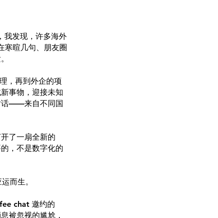
天中，我发现，许多海外
留在寒暄几句、朋友圈
发。
经理，再到外企的项
试新事物，迎接未知
对话——来自不同国
打开了一扇全新的
要的，不是数字化的
 应运而生。
 chat 邀约的
发消息被忽视的尴尬，