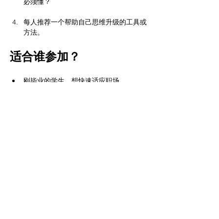
必须懂？
每人推荐一个帮助自己思维升级的工具或
方法。
适合谁参加？
刚毕业的学生，想快速适应职场
职场新人，感觉自己还在用学生思维
对职场思维升级感兴趣的探索者
补充：
1. 活动的拓展与建议。
2. 自由交流，讨论任何感兴趣的话题。
3. 交换联系方式。