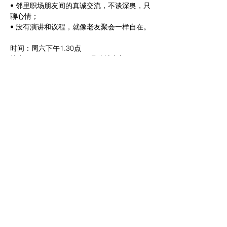
• 邻里职场朋友间的真诚交流，不谈深奥，只
聊心情；
• 没有演讲和议程，就像老友聚会一样自在。
时间：周六下午1.30点
地点：Melbourne CBD（具体地点加
Remoera2024微信进群后通知）
没有准备PPT，也不用担心所谓的“专业讨
论”，只要你愿意放下工作的压力，来这里做
最真实的自己。期待你的加入！
分享此活动