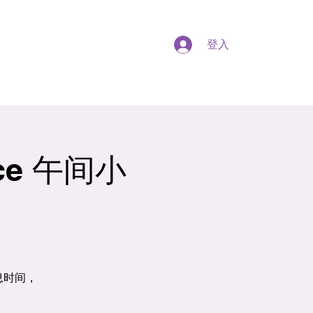
登入
lace 午间小
息时间，