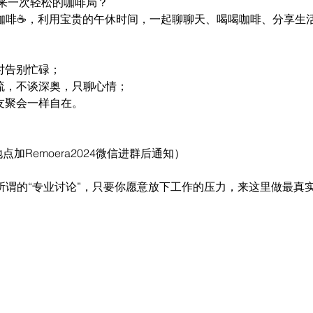
来一次轻松的咖啡局？
ce 约个咖啡☕️，利用宝贵的午休时间，一起聊聊天、喝喝咖啡、分享
时告别忙碌；
交流，不谈深奥，只聊心情；
友聚会一样自在。
体地点加Remoera2024微信进群后通知）
心所谓的“专业讨论”，只要你愿意放下工作的压力，来这里做最真