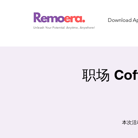
Download A
Unleash Your Potential: Anytime, Anywhere!
职场 Coff
本次活