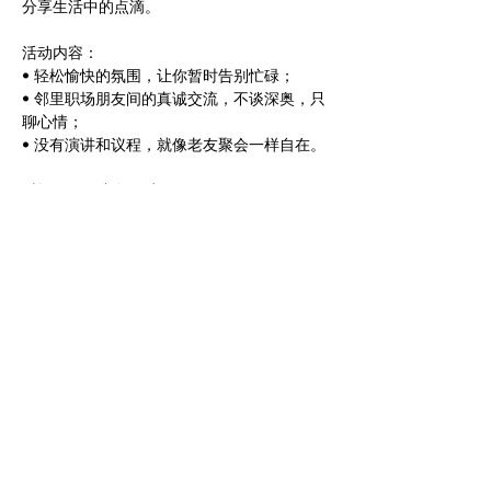
分享生活中的点滴。
活动内容：
• 轻松愉快的氛围，让你暂时告别忙碌；
• 邻里职场朋友间的真诚交流，不谈深奥，只
聊心情；
• 没有演讲和议程，就像老友聚会一样自在。
时间：周五中午12点
地点：Macquarie Centre（具体地点加
Remoera2024微信进群后通知）
没有准备PPT，也不用担心所谓的“专业讨
论”，只要你愿意放下工作的压力，来这里做
最真实的自己。期待你的加入！
分享此活动