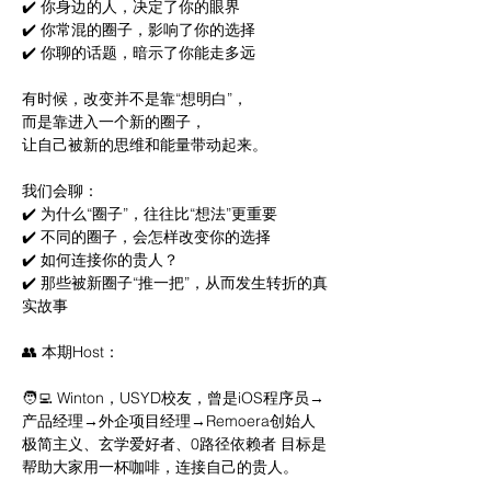
✔️ 你身边的人，决定了你的眼界
✔️ 你常混的圈子，影响了你的选择
✔️ 你聊的话题，暗示了你能走多远
有时候，改变并不是靠“想明白”，
而是靠进入一个新的圈子，
让自己被新的思维和能量带动起来。
我们会聊：
✔️ 为什么“圈子”，往往比“想法”更重要
✔️ 不同的圈子，会怎样改变你的选择
✔️ 如何连接你的贵人？
✔️ 那些被新圈子“推一把”，从而发生转折的真
实故事
👥 本期Host：
🧑‍💻 Winton，USYD校友，曾是iOS程序员→
产品经理→外企项目经理→Remoera创始人 
极简主义、玄学爱好者、0路径依赖者 目标是
帮助大家用一杯咖啡，连接自己的贵人。