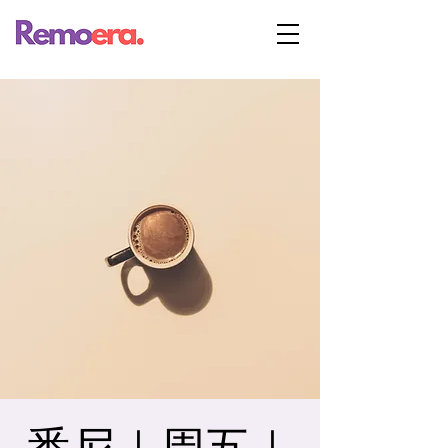
悉尼｜周五｜