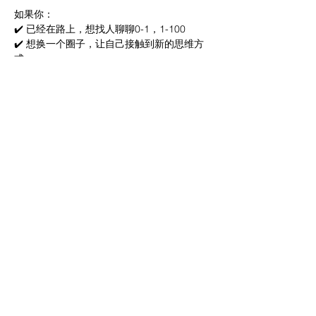
如果你：
✔️ 已经在路上，想找人聊聊0-1，1-100
✔️ 想换一个圈子，让自己接触到新的思维方
式
✔️ 希望在真实靠谱的交流里，碰撞想法和机
遇
地点：Rhodes/WWP（报名后进群通知）
时间：9月5日（周五）早上10am
我们依然不讲座、无广告，真诚对话 限8人
提醒一下：头像空白或无内容账号请走 
LinkedIn（需要信息完善，有头像） 验证通
道
🙏 本次活动仅限90/00 创业小伙伴（非想法
阶段）﻿
快钱勿扰！