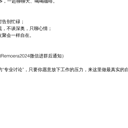
咖啡☕️，一起聊聊天、喝喝咖啡。
时告别忙碌；
交流，不谈深奥，只聊心情；
友聚会一样自在。
Remoera2024微信进群后通知）
谓的“专业讨论”，只要你愿意放下工作的压力，来这里做最真实的