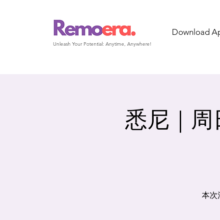
Download A
Unleash Your Potential: Anytime, Anywhere!
悉尼｜周日
本次