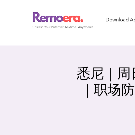
Download A
Unleash Your Potential: Anytime, Anywhere!
悉尼｜周日｜
｜职场防