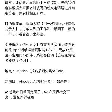
讲座，让信息差在咖啡中自然流动。当然我们
也会根据大家报名时填写的感兴趣话题进行精
准分组，并安排相互引荐。
目的很简单：帮助大家【用一杯咖啡，连接你
的贵人】，打破自己的工作和生活圈子，新的
一年，不看看圈子之外么。
免费报名：但如果临时有事无法参加，请务必
前往 App 活动详情页取消 RSVP，无故缺席
且不告知的小伙伴，系统会自动【冻结免费报
名资格 3 个月】。
地点：Rhodes（报名后通知具体Cafe）
这周日，Rhodes 场继续“开盒”！ 如果你：
✔️ 想跳出日常固定圈子，尝试“跨界社交盲
盒”，遇见新鲜视角
✔️ 想用轻松的方式，慢慢积累靠谱的人脉