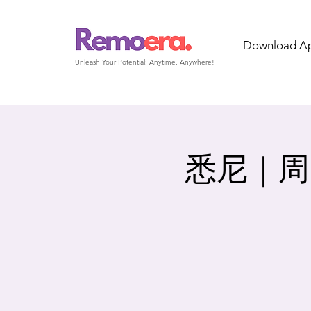
Download A
Unleash Your Potential: Anytime, Anywhere!
悉尼｜周日