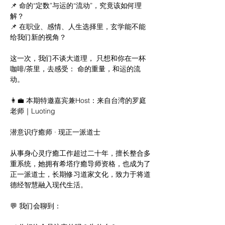
📌 命的“定数”与运的“流动”，究竟该如何理
解？ 
📌 在职业、感情、人生选择里，玄学能不能
给我们新的视角？ 	 
这一次，我们不谈大道理， 只想和你在一杯
咖啡/茶里，去感受： 命的重量，和运的流
动。 	 
👩‍💼 本期特邀嘉宾兼Host：来自台湾的罗庭
老师｜Luoting 	 
潜意识疗癒师 · 现正一派道士 	 
从事身心灵疗癒工作超过二十年，擅长整合多
重系统，她拥有希塔疗癒导师资格，也成为了
正一派道士，长期修习道家文化，致力于将道
德经智慧融入现代生活。 	 
💬 我们会聊到： 