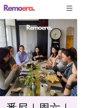
悉尼｜周六｜