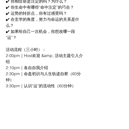
✔️ 你相信命是注定的吗？为什么？ 
✔️ 你生命中有哪些“命中注定”的巧合？ 
✔️ 运势的转折点，你有过感受吗？ 
✔️ 在玄学的角度，努力与命运的关系是什
么？ 
✔️ 如果给自己一次机会，你想改哪一段
“运”？ 	 
活动流程（三小时）： 
2:00pm｜Host欢迎 &amp; 活动主题引入介
绍 
2:10pm｜各自自我介绍 
2:30pm｜命盘初识与人生轨迹自察（60分
钟） 
3:30pm｜认识“运”的流动性（60分钟） 
4:30pm｜开放提问：3分钟微指导（融合东
西方视角） 	 
如果你： 
✔️ 对玄学好奇，想入门但不懂怎么看 
✔️ 想用另一种角度理解职业与人生 