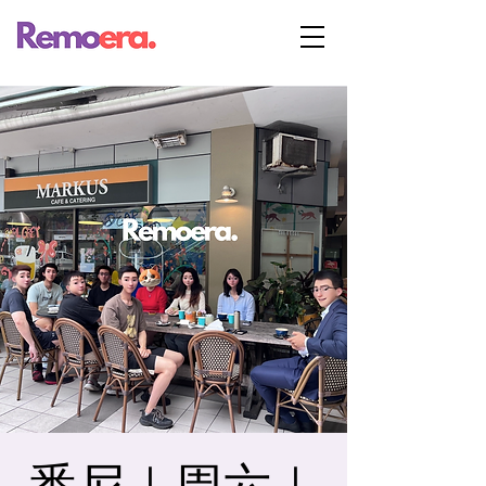
悉尼｜周六｜