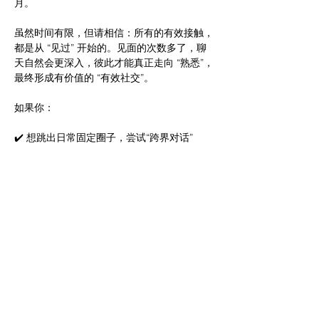
月。
虽然时间有限，但请相信：所有的有效接触，
都是从 “见过” 开始的。见面的次数多了，聊
天自然会更深入，彼此才能真正走向 “熟悉”，
最终形成有价值的 “有效社交”。
如果你：
✔️ 想跳出日常固定圈子，尝试“跨界对话”
✔️ 想在周六休息时换个节奏，遇见新鲜视角
✔️ 想用轻松的方式，慢慢积累靠谱的人脉
✔️ 单纯想认识一下同样在悉尼上班的90/00小
伙伴
提醒一下：头像空白或无内容账号请发完善版
的LinkedIn 验证 🙏
❌ 关于各种虚假资料，匿名群体，传销直