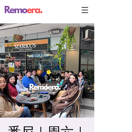
悉尼｜周六｜