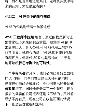
解，而不是盲目地追逐风口。这种从实践中得
来的认知，才是最宝贵的！
小组二：AI 冲击下的生存焦虑
AI 组的气氛则带着一丝紧迫感。
AWS 工程师小姐姐
 坦言，最近的裁员新闻让
她非常担心未来的职业前景。她觉得 AI 的冲
击影响巨大，各大公司用 AI 取代员工的趋势
非常明显。她担心的是：“AI 就算不能取代所
有程序员，但取代 
50%
 也是致命的！” 于是
她开始积极思考
副业的可能性
。
一个事务所
会计
分享，他们公司已开始全面推
广 AI 使用，同事们在目睹巨大便利的同时，
也在担心自己会被取代，不少同事已经开始
偷
偷改简历
了。同时他也分享了一个观察，现在
很多的裁员的公司报表还是很不错的，跟以前
经济不好裁员，现在公司在收益正面的情况
下，依然会优化组织架构。