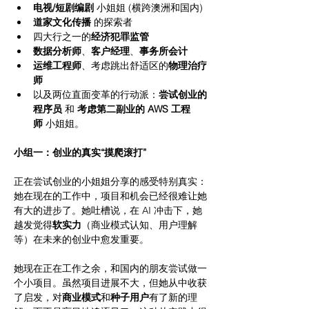
电视/短剧编剧
 小姐姐 (横跨澳洲和国内)
道家文化传播
 的探索者
四大行之一的
经济犯罪监管
数据分析师
、
客户经理
、
事务所会计
运维工程师
、考虑跳出舒适区的
物理治疗
师
以及两位直面变革的行动派：
尝试创业的
程序员
 和 
考虑第二副业的 AWS 工程
师
 小姐姐。
小组一：创业的真实“摸爬滚打”
正在尝试创业的小姐姐分享的感受特别真实：
她在现在的工作中，项目和机会已经很难让她
有大的进步了。她吐槽说，在 AI 冲击下，她
越发觉得
软实力
（商业模式认知、用户理解
等）在未来的创业中愈发重要。
她现在正在工作之余，和国内的朋友尝试做一
个小项目。虽然项目进展不大，但她从中收获
了启发，对
商业模式
和
种子用户
有了新的理