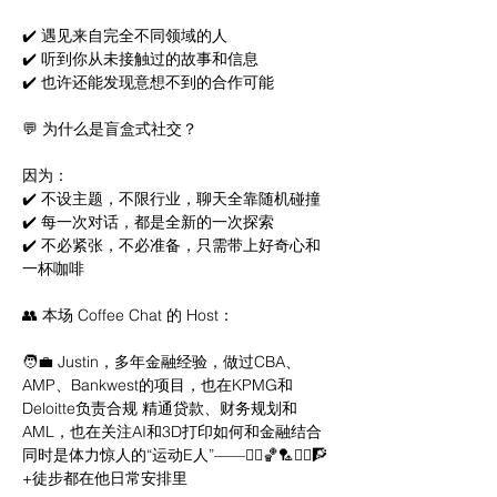
✔️ 遇见来自完全不同领域的人 
✔️ 听到你从未接触过的故事和信息 
✔️ 也许还能发现意想不到的合作可能 	 
💬 为什么是盲盒式社交？ 	 
因为： 
✔️ 不设主题，不限行业，聊天全靠随机碰撞 
✔️ 每一次对话，都是全新的一次探索 
✔️ 不必紧张，不必准备，只需带上好奇心和
一杯咖啡 	 
👥 本场 Coffee Chat 的 Host：
🧑‍💼 Justin，多年金融经验，做过CBA、
AMP、Bankwest的项目，也在KPMG和
Deloitte负责合规 精通贷款、财务规划和
AML，也在关注AI和3D打印如何和金融结合 
同时是体力惊人的“运动E人”——🏃‍♂️🏀🏸🏋️‍♀️🧗
+徒步都在他日常安排里