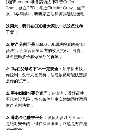
我们Remoera准备搞场法律科普Coffee 
Chat，就在CBD，靠近Circular Quay。坐下
来，喝杯咖啡，听听家庭法律师的避坑指南。
这周六，我们在CBD带大家扒一扒这些法律
干货：
⚠️ 财产分割不是 50/50
：澳洲法院看的是“四
步法”，会综合衡量双方的收入贡献、房贷、
甚至照顾孩子和做家务的贡献 。
⚠️ “写在父母名下”不一定安全
：如果你出钱、
你控制，父母只是代持，法院依然可能认定那
是你的资产 。
⚠️ 事实婚姻也要分资产
：在澳洲，没领证并
不代表没风险，符合条件的事实婚姻同样适用
财产分割法案 。
⚠️ 养老金也能被平分
：很多人误以为 Super 
是绝对安全的，但在法律眼里，它也是财产池
的一部分 。