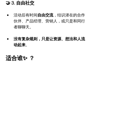
🤝 3. 自由社交
活动后有时间
自由交流
，结识潜在的合作
伙伴、产品经理、营销人，或只是和同行
者聊聊天。
没有复杂规则，只是让资源、想法和人流
动起来
。
适合谁✨ ？
正在或即将创业的人。
遇到瓶颈，希望听到新思路的人。
想交换资源、寻找合伙人或合作机会的创
业者。
有故事、有经验、有资源愿意分享的人。
「聊出思路，带走答案，这就是创业 Coffee 