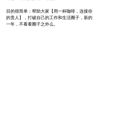
目的很简单：帮助大家【用一杯咖啡，连接你
的贵人】，打破自己的工作和生活圈子，新的
一年，不看看圈子之外么。
免费报名：但如果临时有事无法参加，请务必
前往 App 活动详情页取消 RSVP，无故缺席
且不告知的小伙伴，系统会自动【冻结免费报
名资格 3 个月】。
地点：Sunnybank（报名后通知具体Cafe）
人数：这次会限制人数在8人这样（先到先得
哟）
如果你：
✔️ 想跳出日常固定圈子，尝试“跨界对话”，遇
见新鲜视角
✔️ 想用轻松的方式，慢慢积累靠谱的人脉
提醒一下：头像空白或无内容账号请发完善版
且有正常头像的LinkedIn 验证 🙏