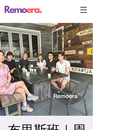
布里斯班｜周