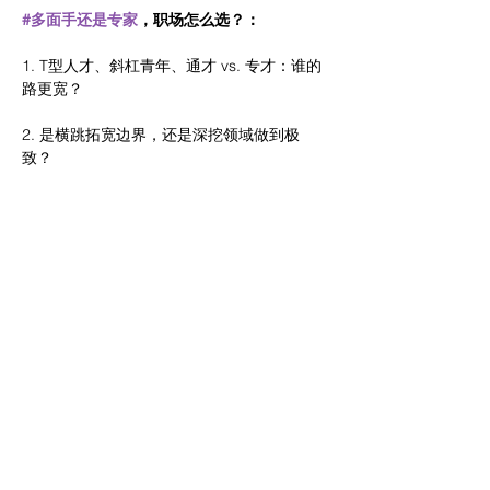
#多面手还是专家
，职场怎么选？：
1. T型人才、斜杠青年、通才 vs. 专才：谁的
路更宽？
2. 是横跳拓宽边界，还是深挖领域做到极
致？
3. 在职场瓶颈期，到底该“换轨”还是“深挖”？
4. 怎样判断广度 or 深度，才是对的策略？
5. 有没有可能做到又深又广？
期待在活动中见到大家！后续也会增加更多的
线上线下的活动~
分享此活动