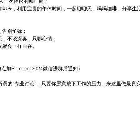
来一次轻松的咖啡局？
ce 约个咖啡☕️，利用宝贵的午休时间，一起聊聊天、喝喝咖啡、分享
时告别忙碌；
交流，不谈深奥，只聊心情；
友聚会一样自在。
体地点加Remoera2024微信进群后通知）
心所谓的“专业讨论”，只要你愿意放下工作的压力，来这里做最真