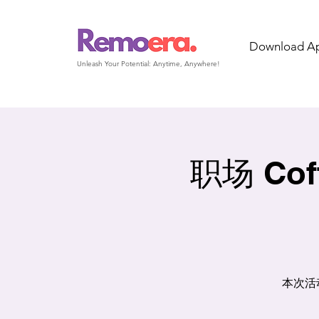
Download A
Unleash Your Potential: Anytime, Anywhere!
职场 Coff
本次活