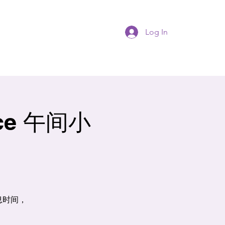
Log In
lace 午间小
息时间，