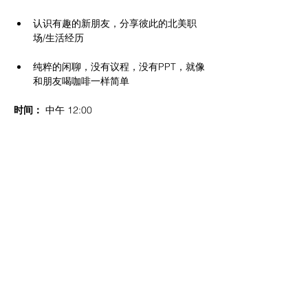
认识有趣的新朋友，分享彼此的北美职
场/生活经历
纯粹的闲聊，没有议程，没有PPT，就像
和朋友喝咖啡一样简单
时间：
 中午 12:00 
地点：
 曼哈顿 (具体地址老规矩，加 
Remoera2024 微信入群获取😉)
放下工作，带上心情，来这里做最真实的自
己。期待在咖啡香中与你相遇！
Share this event