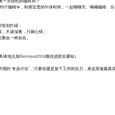
来一次轻松的咖啡局？
Centre 约个咖啡☕️，利用宝贵的午休时间，一起聊聊天、喝喝咖啡
时告别忙碌；
交流，不谈深奥，只聊心情；
友聚会一样自在。
re（具体地点加Remoera2024微信进群后通知）
心所谓的“专业讨论”，只要你愿意放下工作的压力，来这里做最真