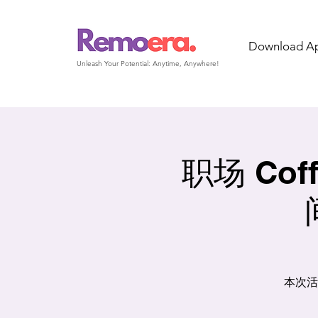
Download A
Unleash Your Potential: Anytime, Anywhere!
职场 Coffe
本次活