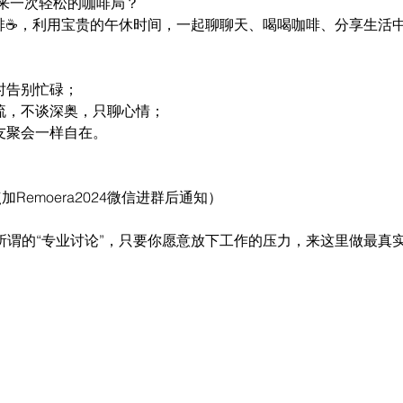
来一次轻松的咖啡局？
约个咖啡☕️，利用宝贵的午休时间，一起聊聊天、喝喝咖啡、分享生活
时告别忙碌；
交流，不谈深奥，只聊心情；
友聚会一样自在。
加Remoera2024微信进群后通知）
心所谓的“专业讨论”，只要你愿意放下工作的压力，来这里做最真