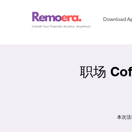
Download A
Unleash Your Potential: Anytime, Anywhere!
职场 Cof
本次活