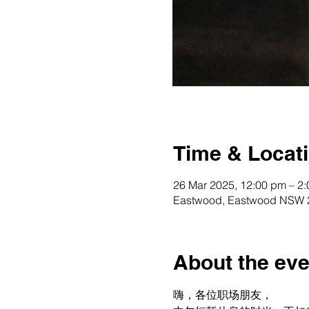
Time & Locat
26 Mar 2025, 12:00 pm – 2
Eastwood, Eastwood NSW 2
About the eve
嗨，各位职场朋友，