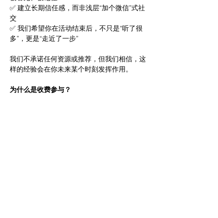
✅ 建立长期信任感，而非浅层“加个微信”式社
交
✅ 我们希望你在活动结束后，不只是“听了很
多”，更是“走近了一步”
我们不承诺任何资源或推荐，但我们相信，这
样的经验会在你未来某个时刻发挥作用。
为什么是收费参与？
内测阶段我们设置了一个象征性的费用（目前
内测定价为 6 刀/次，正式上线后将上调），
不是为了盈利，而是希望鼓励你认真对待这个
机会，也帮助我们筛选出真正有意愿的人。
当前为内测阶段，小范围邀请制
如果你对某个行业、岗位、职业路径有具体问
题，如果你愿意为自己的成长迈出一步，我们
很愿意听听你的故事，也欢迎你加入这个尝