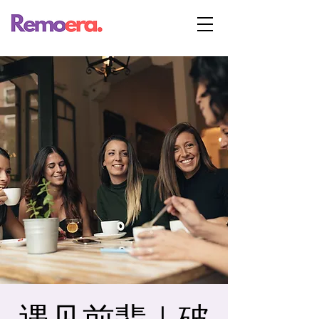
遇见前辈｜破