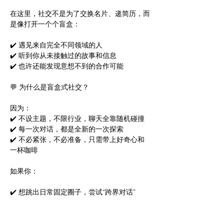
在这里，社交不是为了交换名片、递简历，而
是像打开一个个盲盒： 
✔️ 遇见来自完全不同领域的人 
✔️ 听到你从未接触过的故事和信息 
✔️ 也许还能发现意想不到的合作可能 	 
💬 为什么是盲盒式社交？ 	 
因为： 
✔️ 不设主题，不限行业，聊天全靠随机碰撞 
✔️ 每一次对话，都是全新的一次探索 
✔️ 不必紧张，不必准备，只需带上好奇心和
一杯咖啡 	 
如果你： 
✔️ 想跳出日常固定圈子，尝试“跨界对话” 
✔️ 想在中午休息时换个节奏，遇见新鲜视角 
✔️ 想用轻松的方式，慢慢积累靠谱的人脉 
✔️ 单纯想和陌生人聊点不一样的事 	 