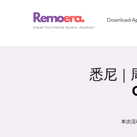
Download A
Unleash Your Potential: Anytime, Anywhere!
悉尼｜周
本次活