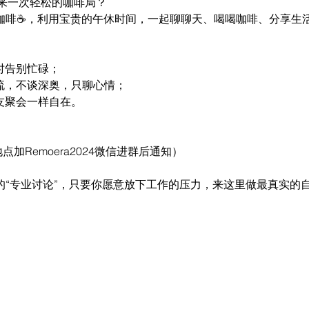
来一次轻松的咖啡局？
ce 约个咖啡☕️，利用宝贵的午休时间，一起聊聊天、喝喝咖啡、分享
时告别忙碌；
交流，不谈深奥，只聊心情；
友聚会一样自在。
体地点加Remoera2024微信进群后通知）
谓的“专业讨论”，只要你愿意放下工作的压力，来这里做最真实的