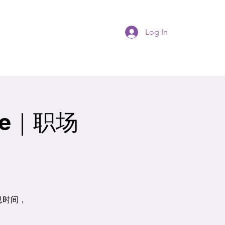
Log In
ce｜职场
】
息时间，