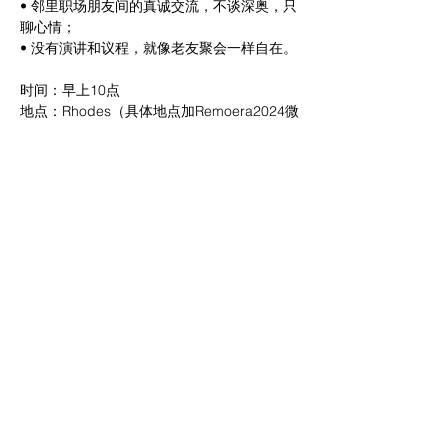
• 邻里职场朋友间的真诚交流，不谈深奥，只
聊心情；
• 没有演讲和议程，就像老友聚会一样自在。
时间：早上10点
地点：Rhodes（具体地点加Remoera2024微
信进群后通知）
没有PPT，也不用担心所谓的“专业讨论”，只
要你愿意放下工作的压力，来这里做最真实的
自己。期待你的加入！
Share this event