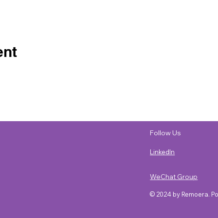
ent
Follow Us
LinkedIn
WeChat Group
© 2024 by Remoera. P