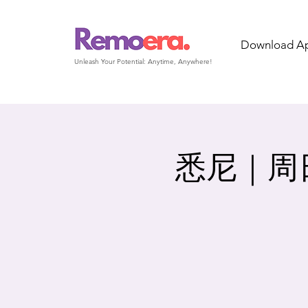
Download A
Unleash Your Potential: Anytime, Anywhere!
悉尼｜周日｜