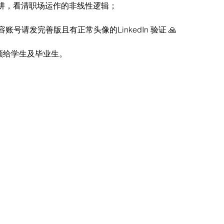
的陷阱，看清职场运作的非线性逻辑；
号请发完善版且有正常头像的LinkedIn 验证 🙏
额给学生及毕业生。﻿