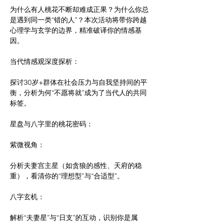
为什么有人桃花不断却难成正果？为什么你总
是遇到同一类“错的人”？本次活动将带你跨越
心理学与玄学的边界，精准破译你的情感基
因。
当代情感观深度探析：
探讨30岁+群体在社会压力与自我坚持间的平
衡，分析为何“不愿将就”成为了当代人的共同
标签。
星盘与八字里的桃花密码：
紫微视角：
分析夫妻宫主星（如贪狼的感性、天府的稳
重），看清你的“理想型”与“合适型”。
八字玄机：
解析“夫妻星”与“日支”的互动，识别你是属