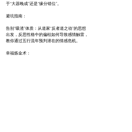
于“大器晚成”还是“缘分错位”。
避坑指南：
告别“吸渣”体质：从道家“反者道之动”的思想
出发，反思性格中的偏枯如何导致感情触雷，
教你通过五行流年预判潜在的情感危机。
幸福炼金术：
学习心理学的积极沟通术，并配合道家“守
中”智慧，调整个人磁场，在对的时间遇见对
的人。
互动环节：
星盘初探：现场简析个人情感风格，认清你的
独特魅力。
互动交流：释放压力，重塑自信能量场。