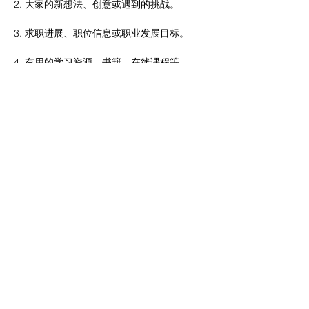
2. 大家的新想法、创意或遇到的挑战。
3. 求职进展、职位信息或职业发展目标。
4. 有用的学习资源、书籍、在线课程等。
5. 活动的拓展与建议。
6. 自由交流，讨论任何感兴趣的话题。
Share this event
Privacy Policy
Terms & Conditions