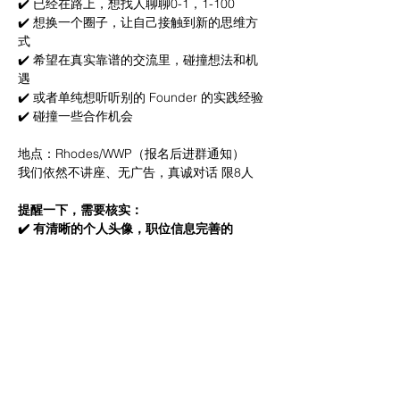
✔️ 已经在路上，想找人聊聊0-1，1-100
✔️ 想换一个圈子，让自己接触到新的思维方
式
✔️ 希望在真实靠谱的交流里，碰撞想法和机
遇
✔️ 或者单纯想听听别的 Founder 的实践经验
✔️ 碰撞一些合作机会
地点：Rhodes/WWP（报名后进群通知）
我们依然不讲座、无广告，真诚对话 限8人
提醒一下，需要核实：
✔️ 有清晰的个人头像，职位信息完善的
LinkedIn
✔️ 公司官网或具体的产品
✔️ Founders 或 Co-Founders
🙏 本次活动面向跟科技沾边的传统行业、互
联网行业、科技行业创业小伙伴（非想法阶
段）﻿快钱，灰产，保健品传销直销勿扰！
我们每一场都会过滤掉以下人群：