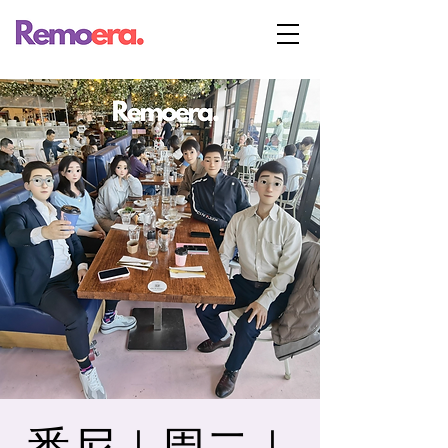
悉尼｜周二｜