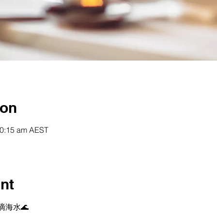
ion
10:15 am AEST
nt
海水🌊