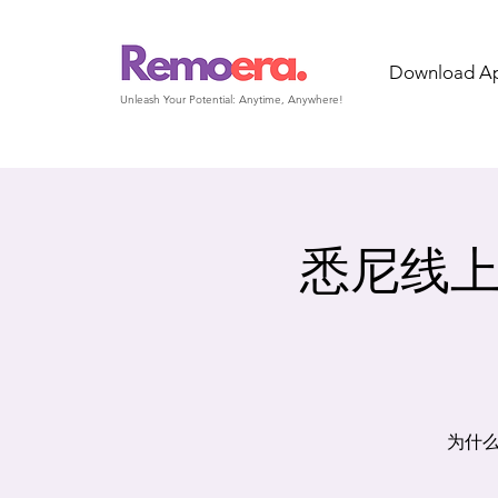
Download A
Unleash Your Potential: Anytime, Anywhere!
悉尼线上｜
为什