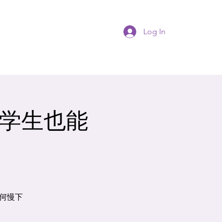
Log In
t｜学生也能
何慢下