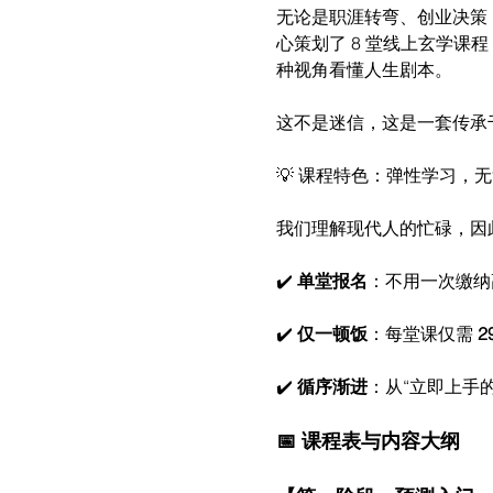
无论是职涯转弯、创业决策
心策划了 8 堂线上玄学课
种视角看懂人生剧本。
这不是迷信，这是一套传承
💡 课程特色：弹性学习，
我们理解现代人的忙碌，因
✔️ 
单堂报名
：不用一次缴纳
✔️ 
仅一顿饭
：每堂课仅需 
2
✔️ 
循序渐进
：从“立即上手
📅 课程表与内容大纲