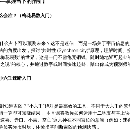
——掌握当下的指引】
么会准？（梅花易数入门）
什么占卜可以预测未来？这不是迷信，而是一场关于宇宙信息的
角度出发，探讨“共时性 (Synchronicity)”原理，理解时
“梅花易数”的世界，这是一门不需龟壳铜钱、随时随地皆可起卦
用之说”的核心，并通过数字或时间快速起卦，踏出你成为预测师的
小六壬速断入门
刻知道吉凶？“小六壬”绝对是最高效的工具。不同于大六壬的繁
指一算即可知晓结果 。本堂课将教你如何运用十二地支与掌上
、速喜、赤口、小吉、空亡”这六神在不同宮位的意涵（例如：速
学员实际报时辰，体验指掌间断吉凶的预测快感 。