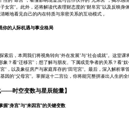
性的“命宫”；看懂影响现金流与合作伙伴的“兄弟宮”；揭示感情
子女宮”。此外，还将解读代表理财态度的“财帛宮”以及反映身
更清晰地看见自己的内在特质与亲密关系的互动模式 。
透视你的人际机遇与事业格局
探索后，本周我们将视角转向“外在发展”与“社会成就”。这堂课
形象？看“迁移宮”；想了解与朋友、下属或竞争者的关系？看“奴
宮”，以及象征房产与家庭库存的“田宅宮”。最后，深入解析掌
基因的“父母宮”。掌握这十二宫位，你将能完整拼凑出人生的全
化——时空变数与星辰能量】
握“身宫”与“来因宫”的关键变数