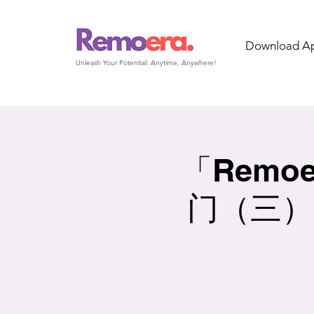
Download A
Unleash Your Potential: Anytime, Anywhere!
「Remo
门（三）