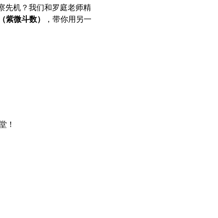
察先机？我们和罗庭老师精
（紫微斗数）
，带你用另一
堂！
。