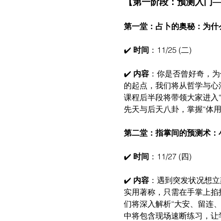
【第一阶段：预测入门
第一堂：占卜的奥秘：为什
✔️ 
时间
：11/25 (二)
✔️ 
内容
：你是否曾好奇，为
的起点，我们将从哲学与心法的
课程后半段将带领大家进入
先天与后天八卦，掌握“体
第二堂：指掌间的预测术：
✔️ 
时间
：11/27 (四)
✔️ 
内容
：遇到突发状况想立
实用著称，只需在手掌上掐
们将深入解析“大安、留连
中将包含现场速断练习，让