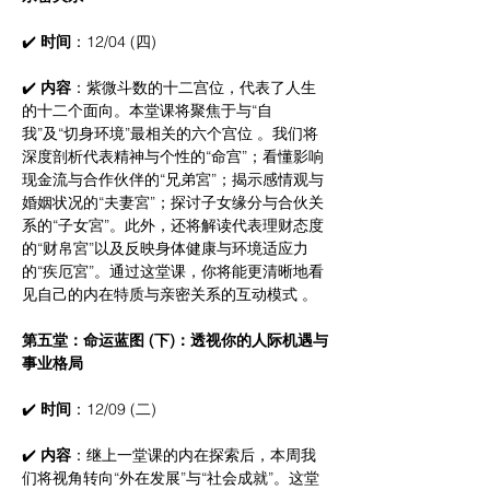
✔️ 
时间
：12/04 (四)
✔️ 
内容
：紫微斗数的十二宫位，代表了人生
的十二个面向。本堂课将聚焦于与“自
我”及“切身环境”最相关的六个宫位 。我们将
深度剖析代表精神与个性的“命宫”；看懂影响
现金流与合作伙伴的“兄弟宮”；揭示感情观与
婚姻状况的“夫妻宮”；探讨子女缘分与合伙关
系的“子女宮”。此外，还将解读代表理财态度
的“财帛宮”以及反映身体健康与环境适应力
的“疾厄宮”。通过这堂课，你将能更清晰地看
见自己的内在特质与亲密关系的互动模式 。
第五堂：命运蓝图 (下)：透视你的人际机遇与
事业格局
✔️ 
时间
：12/09 (二)
✔️ 
内容
：继上一堂课的内在探索后，本周我
们将视角转向“外在发展”与“社会成就”。这堂