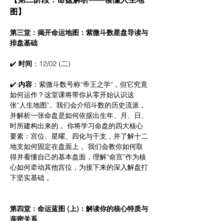
图】
第三堂：揭开命运地图：紫微斗数星盘导读与
排盘基础
✔️ 
时间
：12/02 (二)
✔️ 
内容
：紫微斗数号称“帝王之学”，但它究竟
如何运作？这堂课将带你从零开始认识这
张“人生地图”。我们会介绍斗数的历史流派，
并解析一张命盘是如何依据出生年、月、日、
时所建构出来的 。你将学习命盘的四大核心
要素：宫位、星曜、四化与干支，并了解十二
地支如何固定在盘面上 。我们会教你如何取
得并看懂自己的基本盘面，理解“命宫”作为核
心如何牵动其他宫位，为接下来的深入解盘打
下坚实基础 。
第四堂：命运蓝图 (上)：解读你的核心特质与
亲密关系