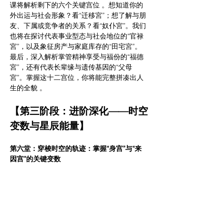
课将解析剩下的六个关键宫位 。想知道你的
外出运与社会形象？看“迁移宮”；想了解与朋
友、下属或竞争者的关系？看“奴仆宮”。我们
也将在探讨代表事业型态与社会地位的“官禄
宮”，以及象征房产与家庭库存的“田宅宮”。
最后，深入解析掌管精神享受与福份的“福德
宮”，还有代表长辈缘与遗传基因的“父母
宮”。掌握这十二宫位，你将能完整拼凑出人
生的全貌 。
【第三阶段：进阶深化——时空
变数与星辰能量】
第六堂：穿梭时空的轨迹：掌握“身宫”与“来
因宫”的关键变数
✔️ 
时间
：12/11 (四)
✔️ 
内容
：在解读命盘时，除了固定的十二
宫，还有两个动态变数能提供更深层的信息，