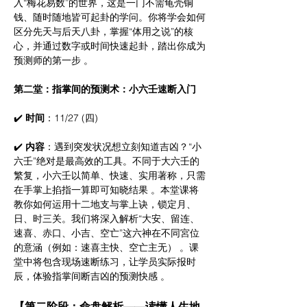
入“梅花易数”的世界，这是一门不需龟壳铜
钱、随时随地皆可起卦的学问。你将学会如何
区分先天与后天八卦，掌握“体用之说”的核
心，并通过数字或时间快速起卦，踏出你成为
预测师的第一步 。
第二堂：指掌间的预测术：小六壬速断入门
✔️ 
时间
：11/27 (四)
✔️ 
内容
：遇到突发状况想立刻知道吉凶？“小
六壬”绝对是最高效的工具。不同于大六壬的
繁复，小六壬以简单、快速、实用著称，只需
在手掌上掐指一算即可知晓结果 。本堂课将
教你如何运用十二地支与掌上诀，锁定月、
日、时三关。我们将深入解析“大安、留连、
速喜、赤口、小吉、空亡”这六神在不同宮位
的意涵（例如：速喜主快、空亡主无） 。课
堂中将包含现场速断练习，让学员实际报时
辰，体验指掌间断吉凶的预测快感 。
【第二阶段：命盘解析——读懂人生地