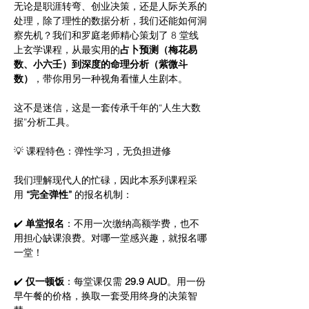
无论是职涯转弯、创业决策，还是人际关系的
处理，除了理性的数据分析，我们还能如何洞
察先机？我们和罗庭老师精心策划了 8 堂线
上玄学课程，从最实用的
占卜预测（梅花易
数、小六壬）到深度的命理分析（紫微斗
数）
，带你用另一种视角看懂人生剧本。
这不是迷信，这是一套传承千年的“人生大数
据”分析工具。
💡 课程特色：弹性学习，无负担进修
我们理解现代人的忙碌，因此本系列课程采
用 
“完全弹性”
 的报名机制：
✔️ 
单堂报名
：不用一次缴纳高额学费，也不
用担心缺课浪费。对哪一堂感兴趣，就报名哪
一堂！
✔️ 
仅一顿饭
：每堂课仅需 
29.9 AUD
。用一份
早午餐的价格，换取一套受用终身的决策智