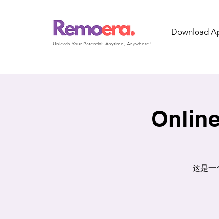
Download A
Unleash Your Potential: Anytime, Anywhere!
Online
这是一