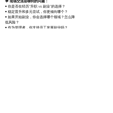
💬 现场交流会聊到的问题：
• 你是否在经历“升职 vs 副业”的选择？
• 稳定晋升和多元尝试，你更倾向哪个？
• 如果开始副业，你会选择哪个领域？怎么降
低风险？
• 作为管理者，你支持员工发展副业吗？
🕒 时间 & 地点
📅 时间：7月27日（周日）上午10:00
📍 地点：Burwood（报名后进群通知具体地
址）
🎯 适合谁来：
• 有2–10年职场经验，正在思考下一步的人
• 对“副业、成长、多重身份”有兴趣但还没开
始的人
• 想通过深聊结识靠谱、真实、有反思力的新
朋友