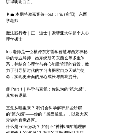
讲得明明白白。
👩‍💼 本期特邀嘉宾兼Host：Iris (愈阳) | 东西
学老师
魔法践行者｜正一道士｜索菲亚大学超个人心
理学硕士
Iris 老师是一位横跨东方哲学智慧与西方神秘
学的专业导师，她系统研习东西玄等多重体
系，并结合心理学与身心能量管理的背景，致
力于引导新时代的学习者探索自身天赋与使
命，实现更全面的身心成长与自我提升。
📗 Part 1｜科学与直觉：你以为的“第六感”，
其实有逻辑
直觉从哪里来？ 我们会科学解释那些所谓
的“第六感”——你的「感受通道」，以及大家
常犯的直觉误区。
什么是Energy场？ 如何不“神神叨叨”地理解
你和他人的“气场”？所谓的共振和吸引力法