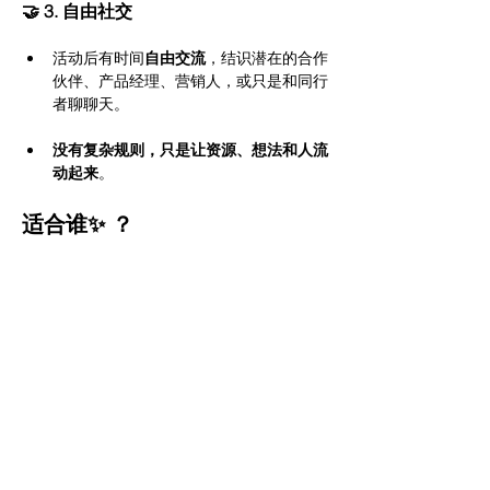
🤝 3. 自由社交
活动后有时间
自由交流
，结识潜在的合作
伙伴、产品经理、营销人，或只是和同行
者聊聊天。
没有复杂规则，只是让资源、想法和人流
动起来
。
适合谁✨ ？
正在或即将创业的人。
遇到瓶颈，希望听到新思路的人。
想交换资源、寻找合伙人或合作机会的创
业者。
有故事、有经验、有资源愿意分享的人。
「聊出思路，带走答案，这就是创业 Coffee 