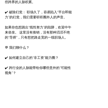
些跨界的人脉积累。 
✔️ 破除幻觉： 职场久了，容易陷入“平台即能
力”的幻觉，我们需要听听圈外人的声音。
如果你也想跳出“线性努力”的陷阱，欢迎中午
来坐坐。 这里没有推销，没有那种滔滔不绝
的“导师”，只有想把路走宽的一线职场人。
💬 我们聊什么？
✔️ 如何建立自己的“非工资”能力圈？
✔️ 跨行业的人脉能带给你哪些意外的“可能性
视角”？
✔️ 分享一个你最近发现的行业小趋势。
关于纯净度： 我们一直坚持人工审核，拒绝
任何传销直销、匿名群体和灰产。我们做得越
重，是为了让你聊得越轻。