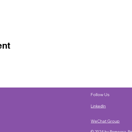
ent
Follow Us
LinkedIn
WeChat Group
© 2024 by Remoera. P