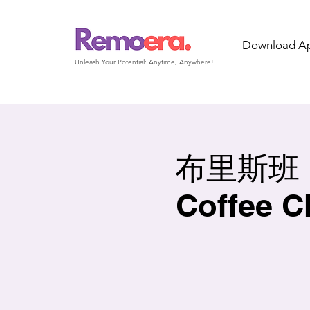
Download A
Unleash Your Potential: Anytime, Anywhere!
布里斯班｜
Coffe