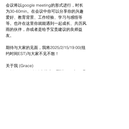
会议将以google meeting的形式进行，时长
为30-60min。在会议中你可以分享你的兴趣
爱好、教育背景、工作经验、学习与感悟等
等。也许在这里你就能遇到一起成长、共历风
雨的伙伴，亦或者是给予宝贵建议的良师益
友。
期待与大家的见面，我将2025/2/15/19:00(纽
约时间EST)与大家不见不散！
关于我 (Grace)
* ISFJ-A, NYU SPS在校生（预计2025年12月
毕业）
* 职业发展：物流/供应链专员--项目管理/人力
资源管理
* 本科专业方向是船舶运输和物流；目前正转
型成管理方向，曾在一家加拿大公司担任项目
协调员，目前在一家教育中介公司担任HR
* 正在摸索北美找工市场，摸索经验中......
* Fun facts: J中J人，计划狂热者；擅长最大
化利用时间