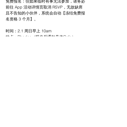
免费报名：但如果临时有事无法参加，请务必
前往 App 活动详情页取消 RSVP，无故缺席
且不告知的小伙伴，系统会自动【冻结免费报
名资格 3 个月】。
时间：2.1 周日早上 10am
地点：Rhodes（报名后通知具体Cafe）
报名：欢迎评论区留言交流，我私你～
这周日，Rhodes 场继续“开盒”！ 如果你：
✔️ 想跳出日常固定圈子，尝试“跨界社交盲
盒”，遇见新鲜视角
✔️ 想用轻松的方式，慢慢积累靠谱的人脉
✔️ 也想跳出“线性努力”的陷阱，看清职场运作
的非线性逻辑；
提醒一下：头像空白或无内容账号请发完善版
且有正常头像的LinkedIn 验证 🙏
✅ 每场会有条件开放2个名额给学生及毕业
生。﻿