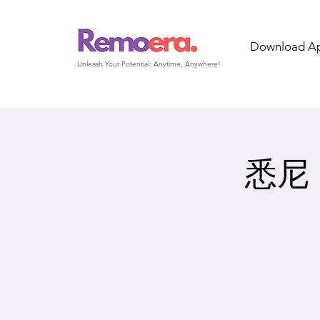
Download A
Unleash Your Potential: Anytime, Anywhere!
悉尼｜