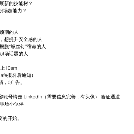
拓展新的技能树？
的职场超能力？
瓶颈期的人
员，想提升安全感的人
摆脱“螺丝钉”宿命的人
点职场话题的人
上10am
具体Cafe报名后通知）
推销，0广告。
号请走 LinkedIn（需要信息完善，有头像） 验证通道
/职场小伙伴﻿
变的开始。