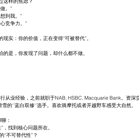
过这样的焦虑？
做。”
想到我。”
心竞争力。”
的现实：你的价值，正在变得“可被替代”。
怕的是，你发现了问题，却什么都不做。
。
10年银行从业经验，之前就职于NAB, HSBC, Macquarie Bank。资深贷
水滑雪的‘’蓝白双修‘’选手。喜欢骑摩托或者开越野车感受大自然。
来聊聊：
代性”，找到核心问题所在。
的“不可替代性”？