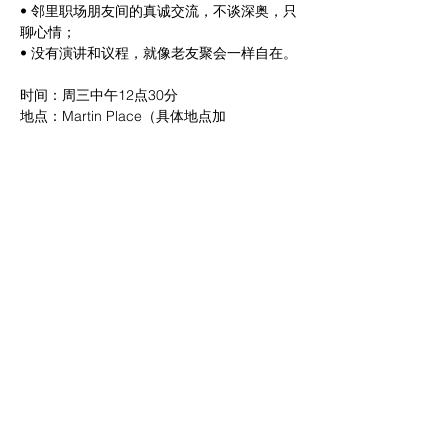
• 邻里职场朋友间的真诚交流，不谈深奥，只
聊心情；
• 没有演讲和议程，就像老友聚会一样自在。
时间：周三中午12点30分
地点：Martin Place（具体地点加
Remoera2024微信进群后通知）
没有准备PPT，也不用担心所谓的“专业讨
论”，只要你愿意放下工作的压力，来这里做
最真实的自己。期待你的加入！
Share this event