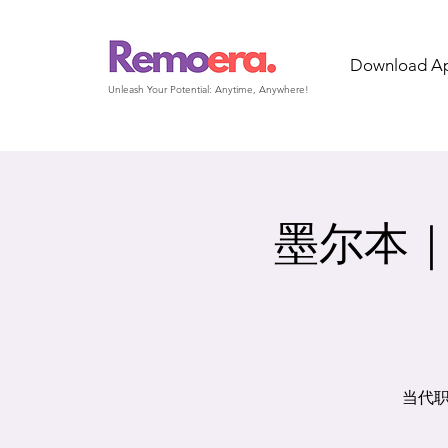
Download A
Unleash Your Potential: Anytime, Anywhere!
墨尔本｜周
当代职