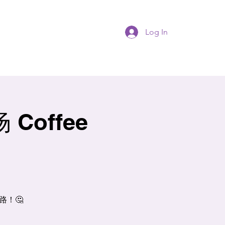
Log In
Coffee
路！🤔