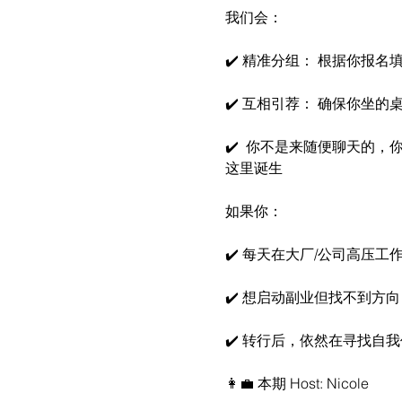
我们会：
✔️ 精准分组： 根据你报
✔️ 互相引荐： 确保你坐
✔️  你不是来随便聊天的，
这里诞生
如果你：
✔️ 每天在大厂/公司高压
✔️ 想启动副业但找不到方向
✔️ 转行后，依然在寻找自
👩‍💼 本期 Host: Nicole