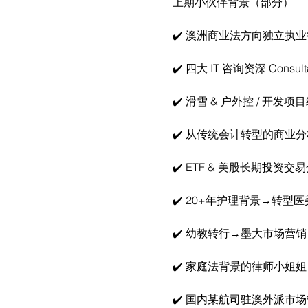
上期小伙伴背景（部分）
✔️ 澳洲商业法方向独立执
✔️ 四大 IT 咨询资深 Consult
✔️ 滑雪 & 户外控 / 开发项
✔️ 从传统会计转型的商业
✔️ ETF & 美股长期投资交
✔️ 20+年护理背景→转
✔️ 幼教转行→墨大市场营销
✔️ 家庭法背景的律师小姐姐
✔️ 国内某航司驻澳外派市