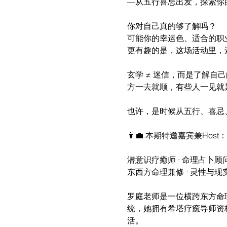
—从五行喜忌出发，探索你的专属
你对自己真的够了解吗？
可能你的幸运色、适合的职
更有趣的是，这场活动里，
玄学 ≠ 迷信，而是了解
方一去就顺，有些人一见就
也许，是时候从五行、喜忌
👩‍💼 本期特邀嘉宾兼Hos
潜意识疗癒师 · 命理占卜顾问
东西方命理兼修 · 灵性与现
罗庭老师是一位横跨东方命
统，她拥有希塔疗癒导师资
活。