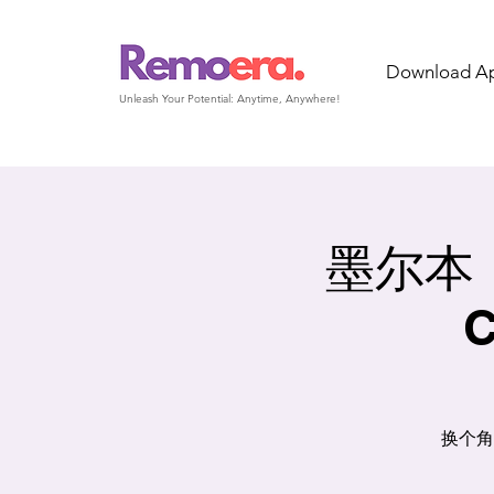
Download A
Unleash Your Potential: Anytime, Anywhere!
墨尔本｜
换个角