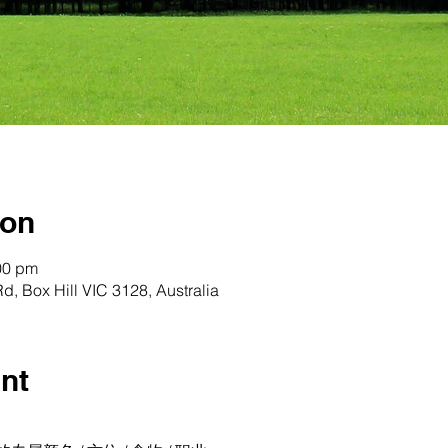
ion
00 pm
d, Box Hill VIC 3128, Australia
nt