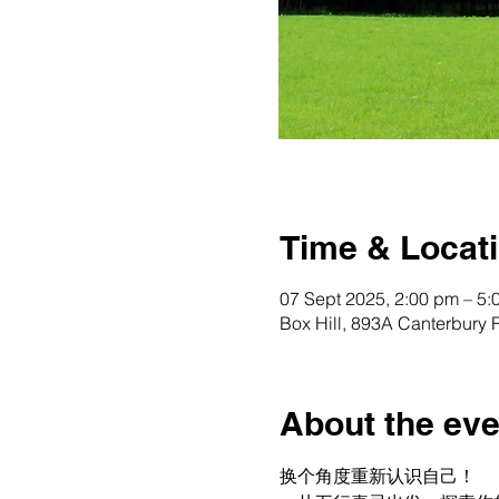
Time & Locat
07 Sept 2025, 2:00 pm – 5:
Box Hill, 893A Canterbury R
About the eve
换个角度重新认识自己！