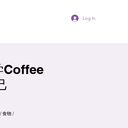
Log In
offee
己
食物 /