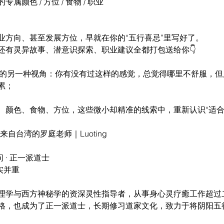
颜色 / 方位 / 食物 / 职业
业方向、甚至发展方位，早就在你的“五行喜忌”里写好了。
还有灵异故事、潜意识探索、职业建议全都打包送给你👇
自己的另一种视角：你有没有过这样的感觉，总觉得哪里不舒服，
累；
、颜色、食物、方位，这些微小却精准的线索中，重新认识“适合
t：来自台湾的罗庭老师｜Luoting
 · 正一派道士
实并重
理学与西方神秘学的资深灵性指导者，从事身心灵疗癒工作超过
格，也成为了正一派道士，长期修习道家文化，致力于将阴阳五