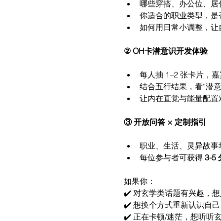
哪些穿搭、办公位、居
你适合的职业类型，是
如何用日常小调整，让
② OH卡潜意识开发体验
每人抽 1–2 张卡片，
结合五行结果，看“潜意
让内在直觉与能量配置
③ 开放问答 × 定制指引
职业、生活、灵异故事
每位参与者可获得 
3-
如果你：
✔️ 对玄学类话题有兴趣，
✔️ 想换个方式重新认识自己
✔️ 正在卡顿/迷茫，想听