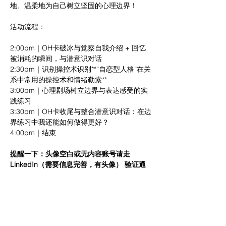
地、温柔地为自己树立坚固的心理边界！
活动流程：
2:00pm｜OH卡破冰与觉察自我介绍 + 回忆
被消耗的瞬间，与潜意识对话
2:30pm｜识别操控术识别**“自恋型人格”在关
系中常用的操控术和情绪勒索**
3:00pm｜心理剧场树立边界与表达感受的实
践练习
3:30pm｜OH卡收尾与整合潜意识对话：在边
界练习中我还能如何做得更好？
4:00pm｜结束
提醒一下：头像空白或无内容账号请走 
LinkedIn（需要信息完善，有头像） 验证通
道 
我们每一场都会过滤掉以下人群：
❌ 各种保健品代理/推销/传销/直销/骗子中介/