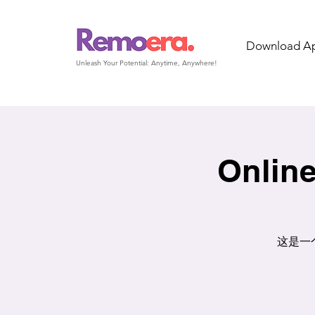
Download A
Unleash Your Potential: Anytime, Anywhere!
Online
这是一