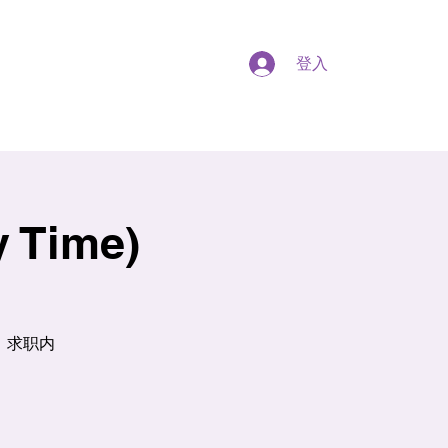
登入
y Time)
、求职内