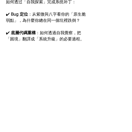
如何透过「自我探索」完成系统补丁：
✔️ 
Bug 定位
：从紫微與八字看你的「原生脆
弱點」，為什麼你總在同一個坑裡跌倒？ 
✔️ 
底層代碼重構
：如何透過自我覺察，把
「困境」翻譯成「系統升級」的必要過程。 
✔️ 
内核穩定技術
：AI 輔助分析你的命理能
量，找到那條阻力最小的突圍路徑。
👥 
適合對象
：對透過不同工具自我探索感興
趣的勇者。
🎁 
現場福利
：現場學會如何與AI並肩同行，
透過大數據幫你精準對抗生活中的負能量。
地点：Glen Waverley（具体咖啡馆报名后告
知，限额 8 人）
报名：不免费，轻门槛，有兴趣可以在评论区
留言交流～